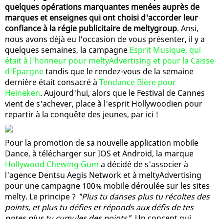
quelques opérations marquantes menées auprès de
marques et enseignes qui ont choisi d'accorder leur
confiance à la régie publicitaire de meltygroup
. Ansi,
nous avons déjà eu l'occasion de vous présenter, il y a
quelques semaines, la campagne
Esprit Musique, qui
était à l'honneur pour meltyAdvertising et pour la Caisse
d'Epargne
tandis que le rendez-vous de la semaine
dernière était consacré à
Tendance Bière pour
Heineken
. Aujourd'hui, alors que le Festival de Cannes
vient de s'achever, place à l'esprit Hollywoodien pour
repartir à la conquête des jeunes, par ici !
Pour la promotion de sa nouvelle application mobile
Dance, à télécharger sur IOS et Android, la marque
Hollywood Chewing Gum
a décidé de s'associer à
l'agence Dentsu Aegis Network et à meltyAdvertising
pour une campagne 100% mobile déroulée sur les sites
melty. Le principe ?
"Plus tu danses plus tu récoltes des
points, et plus tu défies et réponds aux défis de tes
potes plus tu cumules des points"
. Un concept qui