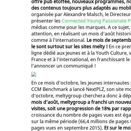
offre pub étoffée, nouveaux programmes, nou
des contenus toujours plus adaptés au mobil
organisée par Alexandre Malsch, le Directeur
présenter les
Connected Young Passionate Peo
médias comme pour les marques. A ce sujet, 
attention, en réalisant un mois d'août histor
comme à l'international.
Le mois de septembr
le sont surtout sur les sites melty !
En ce pre
ligne dédié aux jeunes et à la Youth Culture
France et à l'international, en franchissant le
l'annoncer un communiqué !
En ce mois d'octobre, les jeunes internautes 
CCM Benchmark a lancé NextPLZ, son site mobi
d'octobre, meltygroup cherchera donc à dépa
mois d’août, meltygroup a franchi un nouveau 
visites, soit une progression de 18% par ra
croissance du nombre de pages vues est égal
sur la même période (66,4 millions de pages
pages vues en septembre 2015).
Et sur le mo