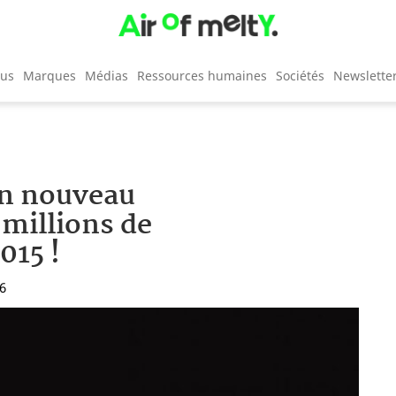
cus
Marques
Médias
Ressources humaines
Sociétés
Newslette
un nouveau
 millions de
015 !
16