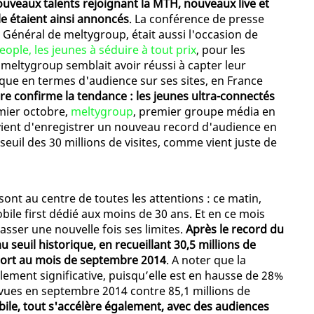
veaux talents rejoignant la MTH, nouveaux live et
e étaient ainsi annoncés
. La conférence de presse
 Général de meltygroup, était aussi l'occasion de
ple, les jeunes à séduire à tout prix
, pour les
meltygroup semblait avoir réussi à capter leur
ique en termes d'audience sur ses sites, en France
e confirme la tendance : les jeunes ultra-connectés
mier octobre,
meltygroup
, premier groupe média en
, vient d'enregistrer un nouveau record d'audience en
 seuil des 30 millions de visites, comme vient juste de
sont au centre de toutes les attentions : ce matin,
le first dédié aux moins de 30 ans. Et en ce mois
sser une nouvelle fois ses limites.
Après le record du
seuil historique, en recueillant 30,5 millions de
pport au mois de septembre 2014
. A noter que la
ement significative, puisqu’elle est en hausse de 28%
 vues en septembre 2014 contre 85,1 millions de
bile, tout s'accélère également, avec des audiences