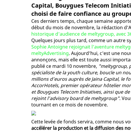
Capital, Bouygues Telecom Initiati
choisi de faire confiance au grou
Ces derniers temps, chaque semaine apporte
début du mois de novembre, la rédaction d'A
historique d'audience de meltygroup, avec 36
Quelques jours plus tard, comme un autre sy
Sophie Antoigne rejoignait l'aventure melty
meltyAdvertising
. Aujourd'hui, c'est une no
annonçons, mais elle est toute aussi impor
publié ce mardi 10 novembre,
"meltygroup, 
spécialiste de la youth culture, boucle un 
millions d’euros auprès de Jaina Capital, le
AccorHotels, premier opérateur hôtelier mond
et Bouygues Telecom Initiatives, ainsi que de 
rejoint l’advisory board de meltygroup"
. Vou
tournant en ce mois de novembre.
Cette levée de fonds servira, comme nous vou
accélérer la production et la diffusion des no