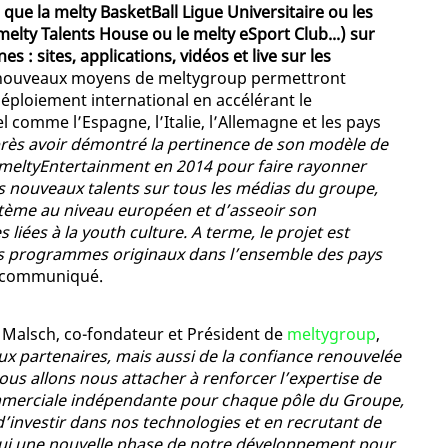
que la melty BasketBall Ligue Universitaire ou les
melty Talents House ou le melty eSport Club...) sur
s : sites, applications, vidéos et live sur les
es nouveaux moyens de meltygroup permettront
éploiement international en accélérant le
l comme l’Espagne, l’Italie, l’Allemagne et les pays
rès avoir démontré la pertinence de son modèle de
de meltyEntertainment en 2014 pour faire rayonner
nouveaux talents sur tous les médias du groupe,
stème au niveau européen et d’asseoir son
liées à la youth culture. A terme, le projet est
des programmes originaux dans l’ensemble des pays
le communiqué.
 Malsch, co-fondateur et Président de
meltygroup
,
ux partenaires, mais aussi de la confiance renouvelée
ous allons nous attacher à renforcer l’expertise de
mmerciale indépendante pour chaque pôle du Groupe,
 d’investir dans nos technologies et en recrutant de
ui une nouvelle phase de notre développement pour