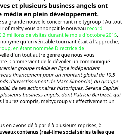
ves et plusieurs business angels ont
pe média en plein développement.
 sa grande nouvelle concernant meltygroup ! Au tout
ir of melty vous annonçait le nouveau
record
,2 millions de visites durant le mois d'octobre 2015
.
nonyme qu'un véritable tournant était à l'approche,
group, en étant nommée Directrice de
uvelle d'un tout autre genre que nous vous
tante. Comme vient de le dévoiler un communiqué
premier groupe média en ligne indépendant
nouveau financement pour un montant global de 10,5
 fonds d’investissement de Marc Simoncini, du groupe
ial, de ses actionnaires historiques, Serena Capital
plusieurs business angels, dont Patricia Barbizet, qui
s l'aurez compris, meltygroup vit effectivement un
s en avons déjà parlé à plusieurs reprises, à
uveaux contenus (real-time social séries telles que