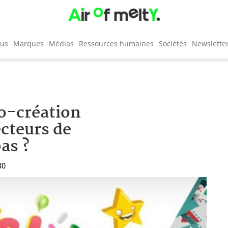
cus
Marques
Médias
Ressources humaines
Sociétés
Newslette
co-création
ecteurs de
as ?
30