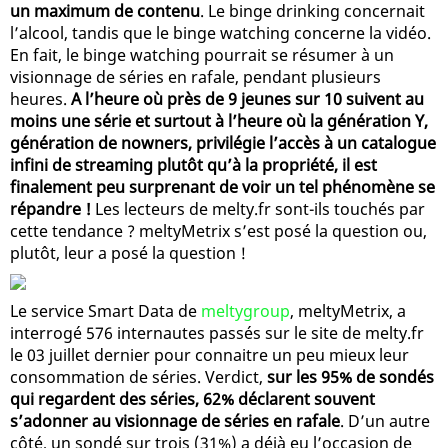
un maximum de contenu
. Le binge drinking concernait
l’alcool, tandis que le binge watching concerne la vidéo.
En fait, le binge watching pourrait se résumer à un
visionnage de séries en rafale, pendant plusieurs
heures.
A l’heure où près de 9 jeunes sur 10 suivent au
moins une série et surtout à l’heure où la génération Y,
génération de nowners, privilégie l’accès à un catalogue
infini de streaming plutôt qu’à la propriété, il est
finalement peu surprenant de voir un tel phénomène se
répandre !
Les lecteurs de melty.fr sont-ils touchés par
cette tendance ? meltyMetrix s’est posé la question ou,
plutôt, leur a posé la question !
Le service Smart Data de
meltygroup
, meltyMetrix, a
interrogé 576 internautes passés sur le site de melty.fr
le 03 juillet dernier pour connaitre un peu mieux leur
consommation de séries. Verdict,
sur les 95% de sondés
qui regardent des séries, 62% déclarent souvent
s’adonner au visionnage de séries en rafale
. D’un autre
côté, un sondé sur trois (31%) a déjà eu l’occasion de