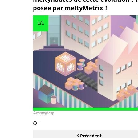
posée par meltyMetrix !
1
/1
meltygroup
0-
Précedent