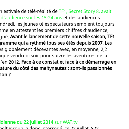
n estivale de télé-réalité de
TF1, Secret Story 8, avait
d’audience sur les 15-24 ans
et des audiences
endredi, les jeunes téléspectateurs semblent toujours
me en attestent les premiers chiffres d’audience,
agné.
Avant le lancement de cette nouvelle saison, TF1
gramme qui a rythmé tous ses étés depuis 2007
. Les
ées globalement décevantes avec, en moyenne, 2,2
haque vendredi soir pour suivre les aventures de la
u’en 2012.
Face à ce constat et face à ce démarrage en
ture du côté des meltynautes : sont-ils passionnés
non ?
dienne du 22 juillet 2014
sur WAT.tv
ltygroup, a donc interrogé, ce 22 juillet, 822