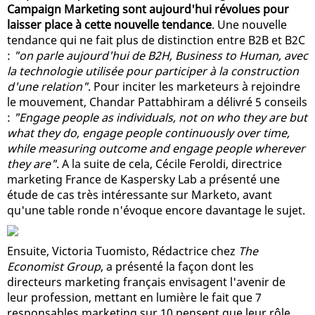
Campaign Marketing sont aujourd'hui révolues pour
laisser place à cette nouvelle tendance
. Une nouvelle
tendance qui ne fait plus de distinction entre B2B et B2C
:
"on parle aujourd'hui de B2H, Business to Human, avec
la technologie utilisée pour participer à la construction
d'une relation"
. Pour inciter les marketeurs à rejoindre
le mouvement, Chandar Pattabhiram a délivré 5 conseils
:
"Engage people as individuals, not on who they are but
what they do, engage people continuously over time,
while measuring outcome and engage people wherever
they are"
. A la suite de cela, Cécile Feroldi, directrice
marketing France de Kaspersky Lab a présenté une
étude de cas très intéressante sur Marketo, avant
qu'une table ronde n'évoque encore davantage le sujet.
Ensuite, Victoria Tuomisto, Rédactrice chez
The
Economist Group
, a présenté la façon dont les
directeurs marketing français envisagent l'avenir de
leur profession, mettant en lumière le fait que 7
responsables marketing sur 10 pensent que leur rôle