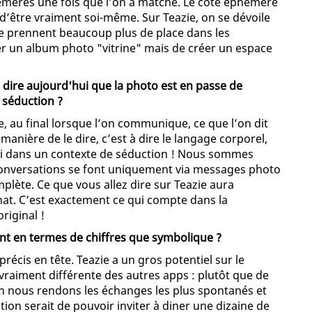
hémères une fois que l’on a matché. Le côté éphémère
 d’être vraiment soi-même. Sur Teazie, on se dévoile
arme prennent beaucoup plus de place dans les
uer un album photo "vitrine" mais de créer un espace
 dire aujourd'hui que la photo est en passe de
 séduction ?
au final lorsque l’on communique, ce que l’on dit
anière de le dire, c’est à dire le langage corporel,
 vrai dans un contexte de séduction ! Nous sommes
s conversations se font uniquement via messages photo
omplète. Ce que vous allez dire sur Teazie aura
at. C’est exactement ce qui compte dans la
riginal !
ant en termes de chiffres que symbolique ?
écis en tête. Teazie a un gros potentiel sur le
aiment différente des autres apps : plutôt que de
on nous rendons les échanges les plus spontanés et
tion serait de pouvoir inviter à diner une dizaine de