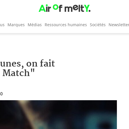
cus
Marques
Médias
Ressources humaines
Sociétés
Newslette
unes, on fait
n Match"
30