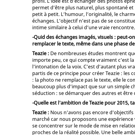
profil. L’idée est d’échanger des photos ép
permet d’être plus naturel, plus spontané et
petit à petit. L’humour, l’originalité, le ch
échanges. L’objectif n’est pas de se constit
intime similaire à celui d’une vraie rencontre.
-Quid des échanges imagés, visuels : peut-on
remplacer le texte, même dans une phase de
Teazie :
De nombreuses études montrent que, 
importe peu, ce qui compte vraiment c’est la m
l’intonation de la voix. C’est d’autant plus
partis de ce principe pour créer Teazie : le
: la photo ne remplace pas le texte, elle le c
beaucoup plus d’impact que sur un simple ch
séduction : se démarquer des autres et être o
-Quelle est l'ambition de Teazie pour 2015, t
Teazie :
Nous n’avons pas encore d’objectifs pr
marché car nous proposons une expérience vr
se concentrer sur le mode de mise en relati
proches de la réalité possible. Une belle ambi