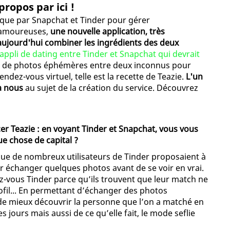
ropos par ici !
s que par Snapchat et Tinder pour gérer
t amoureuses,
une nouvelle application, très
ujourd'hui combiner les ingrédients des deux
l'appli de dating entre Tinder et Snapchat qui devrait
e de photos éphémères entre deux inconnus pour
dez-vous virtuel, telle est la recette de Teazie.
L'un
 à nous
au sujet de la création du service. Découvrez
cer Teazie : en voyant Tinder et Snapchat, vous vous
e chose de capital ?
ue de nombreux utilisateurs de Tinder proposaient à
r échanger quelques photos avant de se voir en vrai.
z-vous Tinder parce qu’ils trouvent que leur match ne
ofil... En permettant d’échanger des photos
e mieux découvrir la personne que l’on a matché en
s jours mais aussi de ce qu’elle fait, le mode seflie