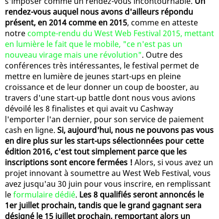
s'imposer comme un rendez-vous incontournable.
Un
rendez-vous auquel nous avons d'ailleurs répondu
présent, en 2014 comme en 2015
, comme en atteste
notre
compte-rendu du West Web Festival 2015, mettant
en lumière le fait que le mobile, "ce n'est pas un
nouveau virage mais une révolution"
. Outre des
conférences très intéressantes, le festival permet de
mettre en lumière de jeunes start-ups en pleine
croissance et de leur donner un coup de booster, au
travers d'une start-up battle dont nous vous avions
dévoilé les 8 finalistes et qui avait vu Cashway
l'emporter l'an dernier, pour son service de paiement
cash en ligne.
Si, aujourd'hui, nous ne pouvons pas vous
en dire plus sur les start-ups sélectionnées pour cette
édition 2016, c'est tout simplement parce que les
inscriptions sont encore fermées !
Alors, si vous avez un
projet innovant à soumettre au West Web Festival, vous
avez jusqu'au 30 juin pour vous inscrire, en remplissant
le
formulaire dédié
.
Les 8 qualifiés seront annoncés le
1er juillet prochain, tandis que le grand gagnant sera
désigné le 15 juillet prochain, remportant alors un