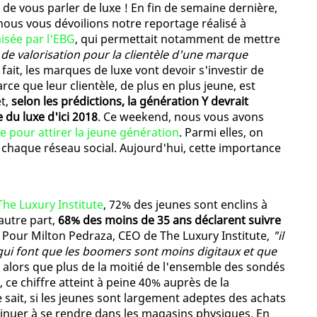
us de vous parler de luxe ! En fin de semaine dernière,
ous vous dévoilions notre reportage réalisé à
isée par l'EBG
, qui permettait notamment de mettre
de valorisation pour la clientèle d'une marque
n fait, les marques de luxe vont devoir s'investir de
rce que leur clientèle, de plus en plus jeune, est
et,
selon les prédictions, la génération Y devrait
e du luxe d'ici 2018
. Ce weekend, nous vous avons
xe pour attirer la jeune génération
. Parmi elles, on
 chaque réseau social. Aujourd'hui, cette importance
The Luxury Institute
, 72% des jeunes sont enclins à
autre part,
68% des moins de 35 ans déclarent suivre
. Pour Milton Pedraza, CEO de The Luxury Institute,
"il
 qui font que les boomers sont moins digitaux et que
i, alors que plus de la moitié de l'ensemble des sondés
 ce chiffre atteint à peine 40% auprès de la
e sait, si les jeunes sont largement adeptes des achats
ntinuer à se rendre dans les magasins physiques. En