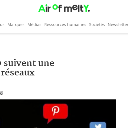
cus
Marques
Médias
Ressources humaines
Sociétés
Newslette
0 suivent une
 réseaux
49