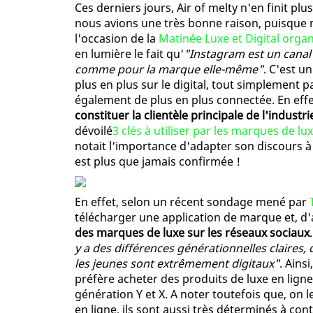
Ces derniers jours, Air of melty n'en finit pl
nous avions une très bonne raison, puisque n
l'occasion de la
Matinée Luxe et Digital organ
en lumière le fait qu'
"Instagram est un canal 
comme pour la marque elle-même"
. C'est u
plus en plus sur le digital, tout simplement pa
également de plus en plus connectée. En eff
constituer la clientèle principale de l'industri
dévoilé
3 clés à utiliser par les marques de lu
notait l'importance d'adapter son discours à
est plus que jamais confirmée !
En effet, selon un récent sondage mené par
télécharger une application de marque et, d'
des marques de luxe sur les réseaux sociaux
y a des différences générationnelles claires,
les jeunes sont extrêmement digitaux"
. Ains
préfère acheter des produits de luxe en ligne,
génération Y et X. A noter toutefois que, on l
en ligne, ils sont aussi très déterminés à co