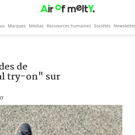
cus
Marques
Médias
Ressources humaines
Sociétés
Newslette
des de
al try-on" sur
37