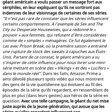
géant américain a voulu passer un message fort aux
sériphiles, en leur expliquant qu'ils ne sortiront pas
indemnes de leur visionnage de certaines de ses séries
.
"Il n’est pas rare de constater que les séries influencent
certains comportements. À l’exemple de Sex and The
City ou Desperate Housewives, qui a redonné le «
pouvoir » aux femmes, qui refusent d’être considérées
comme de « simples » ménagères. Ce fut également le
cas avec Prison Break, où la première saison a entrainé
une rupture de stock des sweats à capuches aux États-
Unis. Partant de ce constat, le géant américain a su
s’inspirer de cette influence pour nous livrer une mini-
série mettant en scène des « Vikings » et des « Lucifers »
dans le monde réel"
. Dans les faits, Amazon Prime a
ainsi dévoilé plusieurs spots vidéo qui nous montrent
des gens de la vie quotidienne qui évoluent au fil des
épisodes de la série qu'ils regardent, en ressemblant de
plus en plus (dans leurs gestes) aux héros de la série en
question.
Avec une telle campagne, le géant du net mise
juste auprès de la jeune génération, qui avoue que les
séries qu'elles regardent influencent son