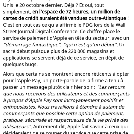
Unis le 20 octobre dernier. Déjà ? Et oui, tout
simplement,
en l'espace de 72 heures, un million de
cartes de crédit auraient été vendues outre-Atlantique
!
C'est en tout cas ce qu'a affirmé le PDG lors de la Wall
Street Journal Digital Conference. Ce chiffre place le
service de paiement d'Apple en tête du secteur, avec un
"démarrage fantastique"
,
"qui n'est qu'un début"
. Un
sacré début puisque plus de 220 000 magasins et
applications se servent déjà de ce service, en dépit de
quelques bugs.
Alors que certains se montrent encore réticents à opter
pour l'Apple Pay, un porte-parole de la firme a tenu à
passer un message plutôt clair hier soir :
"Les retours
que nous recevons des utilisateurs et des commerçants
à propos d’Apple Pay sont incroyablement positifs et
enthousiastes. Nous travaillons à étendre à autant de
commerçants que possible cette option de paiement,
pratique, sécurisée et respectueuse de la vie privée des
utilisateurs"
. Autrement dit, Apple fait savoir à ceux qui
décideraient de se couper du service que cette prise de