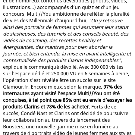
et de nombreux contenus développés (photos, vidéos,
illustrations…) accompagnés d’un quizz et d’un jeu
concours, Multi//You ambitionne de refléter la pluralité
de vies des Millennials d’aujourd’hui.
"On y retrouve
ainsi des portraits de femmes qui assument leur statut
de slasheuses, des tutoriels et des conseils beauté, des
vidéos de coaching, des recettes healthy et
énergisantes, des mantras pour bien aborder la
journée, et bien entendu, la mise en avant intelligente et
contextualisée des produits Clarins indispensables"
,
explique le communiqué dévoilé. Avec 300 000 visites
sur l'espace dédié et 250 000 VU en 6 semaines à peine,
l'opération s'est révélée être un succès sur le site
Glamour.fr. Encore mieux, selon la marque,
97% des
internautes ayant visité l’espace Multi//You ont été
conquises, à tel point que 85% ont eu envie d’essayer les
produits Clarins et 78% de les acheter
. Forts de ce
succès, Condé Nast et Clarins ont décidé de poursuivre
leur collaboration au travers du lancement des
Boosters, une nouvelle gamme mise en lumière au
travers de 4 portraits vidéo de jeunes femmes aux styles