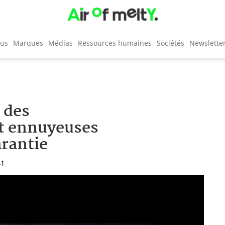
cus
Marques
Médias
Ressources humaines
Sociétés
Newslette
 des
et ennuyeuses
rantie
41