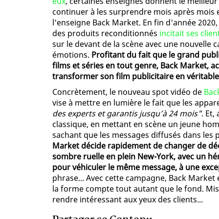
eux
, certaines enseignes donnent le meilleur 
continuer à les surprendre mois après mois 
l'enseigne Back Market. En fin d'année 2020, 
des produits reconditionnés
incitait ses cl
sur le devant de la scène avec une nouvelle
émotions.
Profitant du fait que le grand publi
films et séries en tout genre, Back Market, 
transformer son film publicitaire en véritab
Concrètement, le nouveau spot vidéo de
Bac
vise à mettre en lumière le fait que les appar
des experts et garantis jusqu’à 24 mois"
. Et,
classique, en mettant en scène un jeune ho
sachant que les messages diffusés dans les p
Market décide rapidement de changer de déc
sombre ruelle en plein New-York, avec un hér
pour véhiculer le même message, à une exce
phrase... Avec cette campagne, Back Market e
la forme compte tout autant que le fond. Mise
rendre intéressant aux yeux des clients...