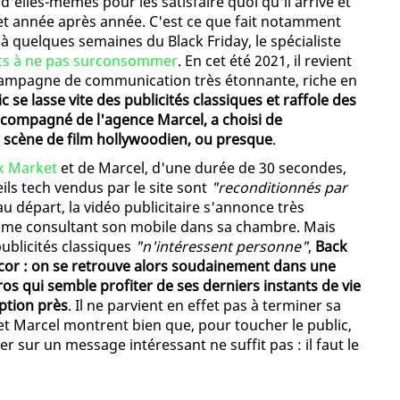
d'elles-mêmes pour les satisfaire quoi qu'il arrive et
et année après année. C'est ce que fait notamment
à quelques semaines du Black Friday, le spécialiste
ients à ne pas surconsommer
. En cet été 2021, il revient
 campagne de communication très étonnante, riche en
c se lasse vite des publicités classiques et raffole des
accompagné de l'agence Marcel, a choisi de
le scène de film hollywoodien, ou presque
.
k Market
et de Marcel, d'une durée de 30 secondes,
eils tech vendus par le site sont
"reconditionnés par
 au départ, la vidéo publicitaire s'annonce très
mme consultant son mobile dans sa chambre. Mais
ublicités classiques
"n'intéressent personne"
,
Back
or : on se retrouve alors soudainement dans une
os qui semble profiter de ses derniers instants de vie
ption près
. Il ne parvient en effet pas à terminer sa
t Marcel montrent bien que, pour toucher le public,
r sur un message intéressant ne suffit pas : il faut le