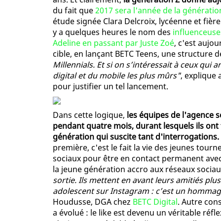
du fait que
2017 sera l'année de la génératio
étude signée Clara Delcroix, lycéenne et fière
y a quelques heures le nom des
influenceuses
Adeline en passant par Juste Zoé
, c'est aujou
cible, en lançant BETC Teens, une structure 
Millennials. Et si on s’intéressait à ceux qui 
digital et du mobile les plus mûrs"
, explique 
pour justifier un tel lancement.
Dans cette logique,
les équipes de l'agence 
pendant quatre mois, durant lesquels ils ont 
génération qui suscite tant d'interrogations.
première, c'est le fait la vie des jeunes tour
sociaux pour être en contact permanent avec 
la jeune génération accro aux réseaux sociau
sortie. Ils mettent en avant leurs amitiés plu
adolescent sur Instagram : c’est un hommage
Houdusse, DGA chez
BETC Digital
. Autre cons
a évolué : le like est devenu un véritable réfl