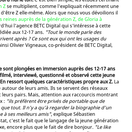
n Z
se multiplient, comme l'expliquait récemment une
 d'être Z elle-même. Alors que nous vous dévoilions il
 reines auprès de la génération Z, de Gloria à
rd'hui l'agence BETC Digital qui s'intéresse à cette
dédiée aux 12-17 ans.
"Tout le monde parle des
arrivent après ? Ce sont eux qui ont les usages du
ainsi Olivier Vigneaux, co-président de BETC Digital,
se sont plongées en immersion auprès des 12-17 ans
filmé, interviewé, questionné et observé cette jeune
 En ressort quelques caractéristiques propre aux Z.
La
ne autour de leurs amis. Ils se servent des réseaux
leurs pairs. Mais, attention aux raccourcis montrant
x :
"ils préfèrent être privés de portable que de
s que tout. Il n’y a qu’à regarder la biographie d’un
 à ses meilleurs amis"
, explique Sébastien
tat, c'est le fait que le langage de la jeune génération
exe, encore plus que le fait de dire bonjour.
"Le like