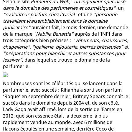
Selon le site
Rumeurs du Web
,
"un ingénieur spécialisé
dans le domaine des parfumeries et cosmétiques"
, un
"évaluateur parfum chez l’Oréal"
et une
"personne
travaillant vraisemblablement dans le domaine
publicitaire"
auraient fait, le mois dernier, une demande
de la marque
"Nabilla Benattia"
auprès de l’INPI dans
trois catégories bien précises :
"Vêtements, chaussures,
chapellerie"
,
"joaillerie, bijouterie, pierres précieuses"
et
"préparations pour blanchir et autres substances pour
lessiver"
, dans lequel se trouve le domaine de la
parfumerie.
Nombreuses sont les célébrités qui se lancent dans la
parfumerie, avec succès : Rihanna a sorti son parfum
‘Rogue’ en septembre dernier, Britney Spears connaît le
succès dans le domaine depuis 2004 et, de son côté,
Lady Gaga avait affirmé, lors de la sortie de ‘Fame’ en
2012, que son essence était la deuxième la plus
rapidement vendue au monde, avec 6 millions de
flacons écoulés en une semaine, derrière Coco de