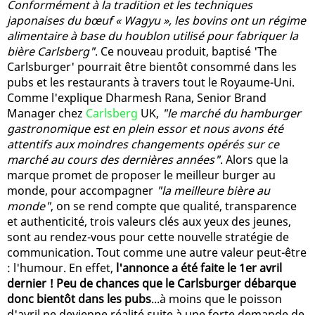
Conformément à la tradition et les techniques
japonaises du bœuf « Wagyu », les bovins ont un régime
alimentaire à base du houblon utilisé pour fabriquer la
bière Carlsberg"
. Ce nouveau produit, baptisé 'The
Carlsburger' pourrait être bientôt consommé dans les
pubs et les restaurants à travers tout le Royaume-Uni.
Comme l'explique Dharmesh Rana, Senior Brand
Manager chez
Carlsberg
UK,
"le marché du hamburger
gastronomique est en plein essor et nous avons été
attentifs aux moindres changements opérés sur ce
marché au cours des dernières années"
. Alors que la
marque promet de proposer le meilleur burger au
monde, pour accompagner
"la meilleure bière au
monde"
, on se rend compte que qualité, transparence
et authenticité, trois valeurs clés aux yeux des jeunes,
sont au rendez-vous pour cette nouvelle stratégie de
communication. Tout comme une autre valeur peut-être
: l'humour. En effet,
l'annonce a été faite le 1er avril
dernier ! Peu de chances que le Carlsburger débarque
donc bientôt dans les pubs
...à moins que le poisson
d'avril ne devienne réalité suite à une forte demande de