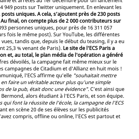
semaine et arrêtés au 1er décembre pour un lancement
4 949 posts sur Twitter uniquement. En enlevant les
posts uniques. A cela, s’ajoutent près de 230 posts
Au final, on compte plus de 2 000 contributeurs sur
9 093 personnes uniques, pour près de 16 311 057
s fois le même post). Sur YouTube, les différentes
vues, tandis que, depuis le début du teasing, il y a eu
nt 25,3 % venant de Paris).
Le site de l'ECS Paris a
on et, au total, le plan média de l'opération a généré
iffres dévoilés, la campagne fait même mieux sur le
s campagnes de Citadium et d’Allianz en huit mois !
ommuniqué, l'ECS affirme qu’elle
"souhaitait mettre
en faire un véritable acteur plus qu'une simple
ros de la pub, était donc une évidence"
. C’est ainsi que
 Bermond, alors étudiant à l'ECS Paris, et son équipe.
 qui font la réussite de l'école, la campagne de l'ECS
ant en scène 20 de ses élèves sur les publicités
avez compris, offline ou online, l’ECS est partout et