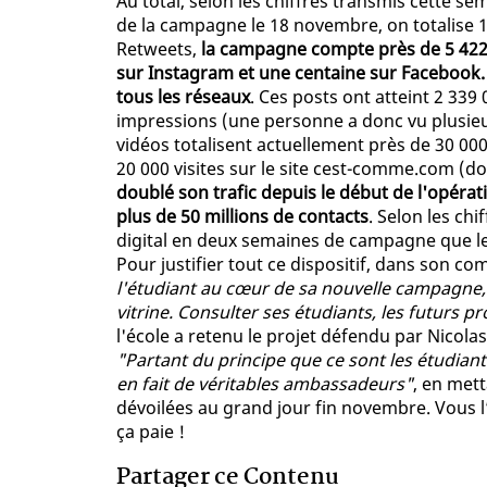
Au total, selon les chiffres transmis cette 
de la campagne le 18 novembre, on totalise 1
Retweets,
la campagne compte près de 5 422 
sur Instagram et une centaine sur Facebook. 
tous les réseaux
. Ces posts ont atteint 2 33
impressions (une personne a donc vu plusieur
vidéos totalisent actuellement près de 30 000 
20 000 visites sur le site cest-comme.com (do
doublé son trafic depuis le début de l'opérati
plus de 50 millions de contacts
. Selon les ch
digital en deux semaines de campagne que le
Pour justifier tout ce dispositif, dans son c
l'étudiant au cœur de sa nouvelle campagne, 
vitrine. Consulter ses étudiants, les futurs p
l'école a retenu le projet défendu par Nicolas
"Partant du principe que ce sont les étudiants
en fait de véritables ambassadeurs"
, en mett
dévoilées au grand jour fin novembre. Vous l’
ça paie !
Partager ce Contenu