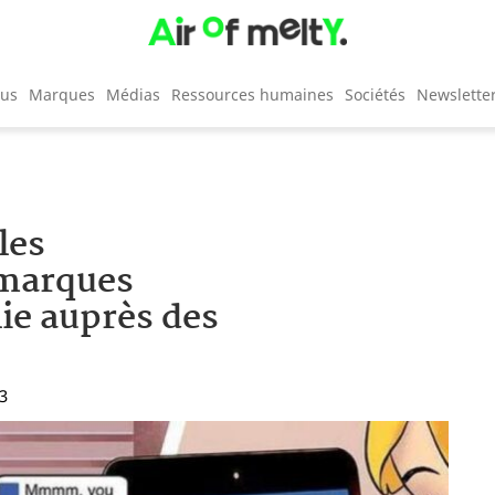
cus
Marques
Médias
Ressources humaines
Sociétés
Newslette
les
 marques
lie auprès des
13