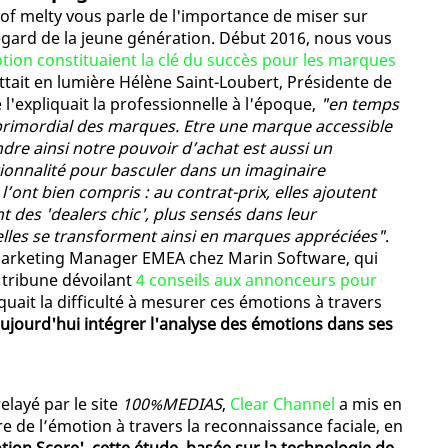
 of melty vous parle de l'importance de miser sur
égard de la jeune génération. Début 2016, nous vous
motion constituaient la clé du succès pour les marques
ettait en lumière Hélène Saint-Loubert, Présidente de
'expliquait la professionnelle à l'époque,
"en temps
e primordial des marques. Etre une marque accessible
ndre ainsi notre pouvoir d’achat est aussi un
onnalité pour basculer dans un imaginaire
’ont bien compris : au contrat-prix, elles ajoutent
t des 'dealers chic', plus sensés dans leur
lles se transforment ainsi en marques appréciées"
.
, Marketing Manager EMEA chez Marin Software, qui
 tribune dévoilant
4 conseils aux annonceurs pour
oquait la difficulté à mesurer ces émotions à travers
ujourd'hui intégrer l'analyse des émotions dans ses
layé par le site
100%MEDIAS
,
Clear Channel
a mis en
e de l’émotion à travers la reconnaissance faciale, en