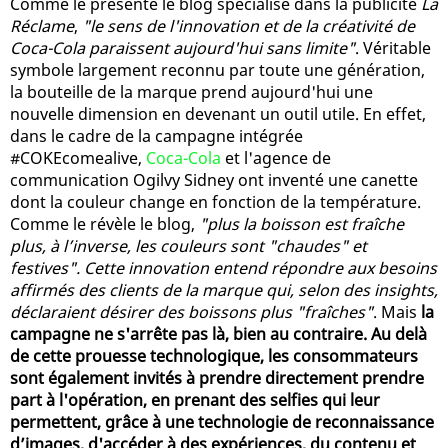
Comme le présente le blog spécialisé dans la publicité
La
Réclame
,
"le sens de l'innovation et de la créativité de
Coca-Cola paraissent aujourd'hui sans limite"
. Véritable
symbole largement reconnu par toute une génération,
la bouteille de la marque prend aujourd'hui une
nouvelle dimension en devenant un outil utile. En effet,
dans le cadre de la campagne intégrée
#COKEcomealive,
Coca-Cola
et l'agence de
communication Ogilvy Sidney ont inventé une canette
dont la couleur change en fonction de la température.
Comme le révèle le blog,
"plus la boisson est fraîche
plus, à l’inverse, les couleurs sont "chaudes" et
festives". Cette innovation entend répondre aux besoins
affirmés des clients de la marque qui, selon des insights,
déclaraient désirer des boissons plus "fraîches"
. Mais
la
campagne ne s'arrête pas là, bien au contraire. Au delà
de cette prouesse technologique, les consommateurs
sont également invités à prendre directement prendre
part à l'opération, en prenant des selfies qui leur
permettent, grâce à une technologie de reconnaissance
d’images, d'accéder à des expériences, du contenu et