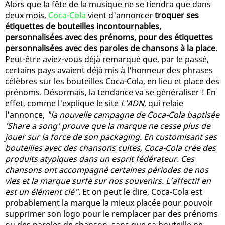
Alors que la fête de la musique ne se tiendra que dans
deux mois,
Coca-Cola
vient d'annoncer
troquer ses
étiquettes de bouteilles incontournables,
personnalisées avec des prénoms, pour des étiquettes
personnalisées avec des paroles de chansons à la place
.
Peut-être aviez-vous déjà remarqué que, par le passé,
certains pays avaient déjà mis à l'honneur des phrases
célèbres sur les bouteilles Coca-Cola, en lieu et place des
prénoms. Désormais, la tendance va se généraliser ! En
effet, comme l'explique le site
L'ADN
, qui relaie
l'annonce,
"la nouvelle campagne de Coca-Cola baptisée
'Share a song' prouve que la marque ne cesse plus de
jouer sur la force de son packaging. En customisant ses
bouteilles avec des chansons cultes, Coca-Cola crée des
produits atypiques dans un esprit fédérateur. Ces
chansons ont accompagné certaines périodes de nos
vies et la marque surfe sur nos souvenirs. L’affectif en
est un élément clé"
. Et on peut le dire, Coca-Cola est
probablement la marque la mieux placée pour pouvoir
supprimer son logo pour le remplacer par des prénoms
ou des paroles de chanson, sans que sa bouteille ne