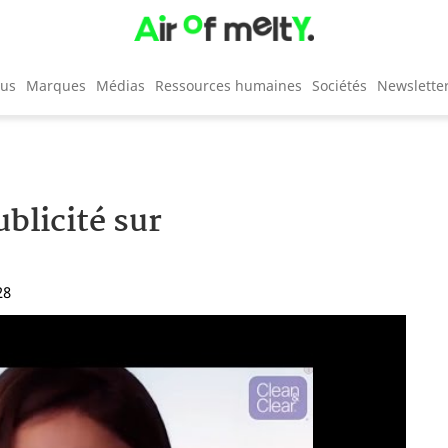
cus
Marques
Médias
Ressources humaines
Sociétés
Newslette
blicité sur
28