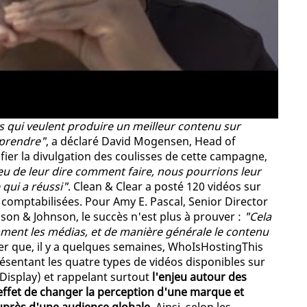
ui veulent produire un meilleur contenu sur
 prendre"
, a déclaré David Mogensen, Head of
ier la divulgation des coulisses de cette campagne,
u de leur dire comment faire, nous pourrions leur
qui a réussi"
. Clean & Clear a posté 120 vidéos sur
 comptabilisées. Pour Amy E. Pascal, Senior Director
son & Johnson, le succès n'est plus à prouver :
"Cela
mment les médias, et de manière générale le contenu
ter que, il y a quelques semaines, WhoIsHostingThis
résentant les quatre types de vidéos disponibles sur
-Display) et rappelant surtout
l'enjeu autour des
n effet de changer la perception d'une marque et
près d'une audience globale
. Ainsi, selon les