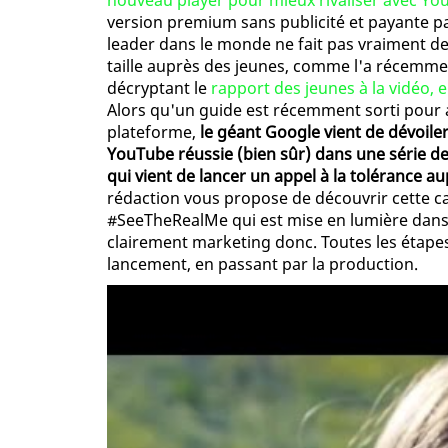
nouveau player pour mieux rivaliser avec Y
version premium sans publicité et payante p
leader dans le monde ne fait pas vraiment de 
taille auprès des jeunes, comme l'a récemm
décryptant le
rapport des jeunes à la vidéo,
Alors qu'un guide est récemment sorti pour
plateforme,
le géant Google vient de dévoiler
YouTube réussie (bien sûr) dans une série de 
qui vient de lancer un appel à la tolérance a
rédaction vous propose de découvrir cette c
#SeeTheRealMe qui est mise en lumière dans ce
clairement marketing donc. Toutes les étape
lancement, en passant par la production.