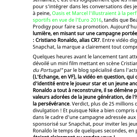
pour s'intégrer dans les conversations des je
à peine,
Oasis et Marcel l'illustraient à la pe
sportifs en vue de l'Euro 2016
, tandis que Be
Prodigy pour faire sa promotion. Aujourd'hu
lumière, en misant sur une campagne portée p
: Cristiano Ronaldo, alias CR7
. Entre vidéo di
Snapchat, la marque a clairement tout compr
Quelques heures avant le lancement tant atte
dévoilé un mini film mettant en scène Crist
du Portugal"
par le blog spécialisé dans l'act
(L'Echange, en VF), la vidéo en question, qu
d'identité entre le joueur star et un jeune a
Ronaldo a tout à reconstruire, il se démène p
valeurs adorées de la jeune génération, de l
la persévérance
. Verdict, plus de 25 million
divulgation ! Et puisque Nike a bien compris q
dans le cadre d'une campagne adressée aux j
sponsorisé sur Snapchat, pour inviter les je
Ronaldo le temps de quelques secondes, en p