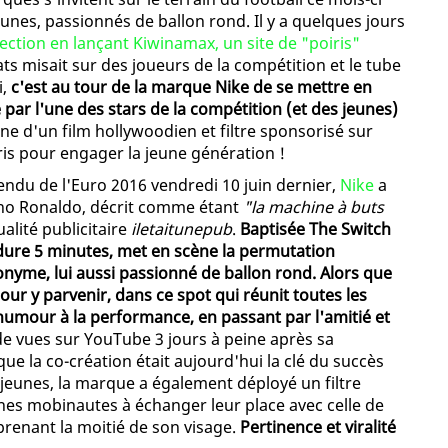
unes, passionnés de ballon rond. Il y a quelques jours
rfection en lançant Kiwinamax, un site de "poiris"
ats misait sur des joueurs de la compétition et le tube
i,
c'est au tour de la marque Nike de se mettre en
ar l'une des stars de la compétition (et des jeunes)
gne d'un film hollywoodien et filtre sponsorisé sur
is pour engager la jeune génération !
ndu de l'Euro 2016 vendredi 10 juin dernier,
Nike
a
iano Ronaldo, décrit comme étant
"la machine à buts
ualité publicitaire
iletaitunepub
.
Baptisée The Switch
i dure 5 minutes, met en scène la permutation
nonyme, lui aussi passionné de ballon rond. Alors que
our y parvenir, dans ce spot qui réunit toutes les
'humour à la performance, en passant par l'amitié et
s de vues sur YouTube 3 jours à peine après sa
ue la co-création était aujourd'hui la clé du succès
eunes, la marque a également déployé un filtre
unes mobinautes à échanger leur place avec celle de
renant la moitié de son visage.
Pertinence et viralité