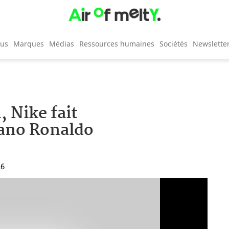
cus
Marques
Médias
Ressources humaines
Sociétés
Newslette
, Nike fait
iano Ronaldo
26