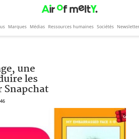
cus
Marques
Médias
Ressources humaines
Sociétés
Newslette
age, une
duire les
r Snapchat
:46