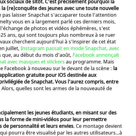
ux sociaux de sitôt. C'est précisément pourquoi la
 la (re)conquête des jeunes avec une toute nouvelle
Ne pas laisser Snapchat s'accaparer toute l'attention
 melty vous en a largement parlé ces derniers mois,
s l'échange de photos et vidéos éphémères, s'est
5 ans, qui sont toujours plus nombreux à se ruer
vaux cherchent aujourd'hui à s'inspirer de cet état
n juillet,
Instagram passait en mode Snapchat, avec
is que, au début du mois d'août,
Facebook annonçait
chat avec masques et stickers
au programme. Mais
ace Facebook à nouveau sur le devant de la scène :
la
 application gratuite pour iOS destinée aux
privilégiée de Snapchat. Vous l'aurez compris, entre
!
Alors, quelles sont les armes de la nouveauté de
ncipalement les jeunes étudiants, en misant sur des
us la forme de mini-vidéos pour leur permettre
ts de personnalité et leurs envies
. Ce montage devient
, qui pourra être visualisé par les autres utilisateurs...à