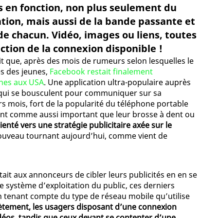
s en fonction, non plus seulement du
tion, mais aussi de la bande passante et
de chacun. Vidéo, images ou liens, toutes
nction de la connexion disponible !
it que, après des mois de rumeurs selon lesquelles le
ès des jeunes,
Facebook restait finalement
unes aux USA
. Une application ultra-populaire auprès
 qui se bousculent pour communiquer sur sa
rs mois, fort de la popularité du téléphone portable
ent comme aussi important que leur brosse à dent ou
enté vers une stratégie publicitaire axée sur le
nouveau tournant aujourd’hui, comme vient de
ait aux annonceurs de cibler leurs publicités en en se
le système d’exploitation du public, ces derniers
 tenant compte du type de réseau mobile qu’utilise
tement, les usagers disposant d’une connexion
déos, tandis que ceux devant se contenter d’une