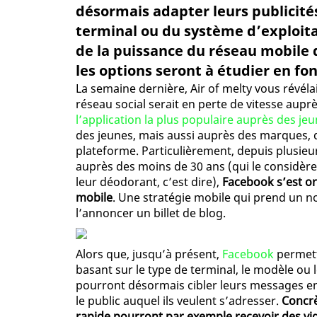
désormais adapter leurs publicité
terminal ou du système d’exploita
de la puissance du réseau mobile 
les options seront à étudier en fo
La semaine dernière, Air of melty vous révéla
réseau social serait en perte de vitesse aupr
l’application la plus populaire auprès des je
des jeunes, mais aussi auprès des marques,
plateforme. Particulièrement, depuis plusieu
auprès des moins de 30 ans (qui le considèr
leur déodorant, c’est dire),
Facebook s’est ori
mobile
. Une stratégie mobile qui prend un 
l’annoncer un billet de blog.
Alors que, jusqu’à présent,
Facebook
permett
basant sur le type de terminal, le modèle ou 
pourront désormais cibler leurs messages en
le public auquel ils veulent s’adresser.
Concrè
rapide pourront par exemple recevoir des vi