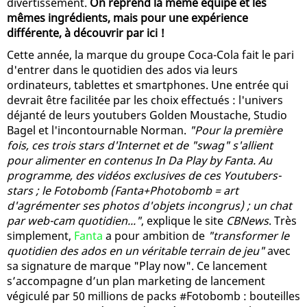
divertissement.
On reprend la même équipe et les
mêmes ingrédients, mais pour une expérience
différente, à découvrir par ici !
Cette année, la marque du groupe Coca-Cola fait le pari
d'entrer dans le quotidien des ados via leurs
ordinateurs, tablettes et smartphones. Une entrée qui
devrait être facilitée par les choix effectués : l'univers
déjanté de leurs youtubers Golden Moustache, Studio
Bagel et l'incontournable Norman.
"Pour la première
fois, ces trois stars d'Internet et de "swag" s'allient
pour alimenter en contenus In Da Play by Fanta. Au
programme, des vidéos exclusives de ces Youtubers-
stars ; le Fotobomb (Fanta+Photobomb = art
d'agrémenter ses photos d'objets incongrus) ; un chat
par web-cam quotidien..."
, explique le site
CBNews
. Très
simplement,
Fanta
a pour ambition de
"transformer le
quotidien des ados en un véritable terrain de jeu"
avec
sa signature de marque "Play now". Ce lancement
s’accompagne d’un plan marketing de lancement
végiculé par 50 millions de packs #Fotobomb : bouteilles