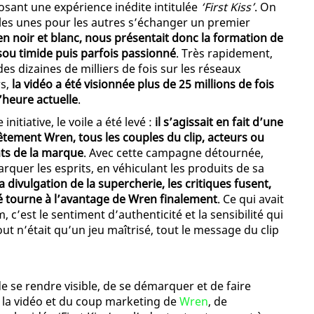
osant une expérience inédite intitulée
‘First Kiss’
. On
les unes pour les autres s’échanger un premier
 en noir et blanc, nous présentait donc la formation de
sou timide puis parfois passionné
. Très rapidement,
des dizaines de milliers de fois sur les réseaux
rs,
la vidéo a été visionnée plus de 25 millions de fois
l’heure actuelle
.
initiative, le voile a été levé :
il s’agissait en fait d’une
tement Wren, tous les couples du clip, acteurs ou
nts de la marque
. Avec cette campagne détournée,
rquer les esprits, en véhiculant les produits de sa
la divulgation de la supercherie, les critiques fusent,
ité tourne à l’avantage de Wren finalement
. Ce qui avait
, c’est le sentiment d’authenticité et la sensibilité qui
ut n’était qu’un jeu maîtrisé, tout le message du clip
de se rendre visible, de se démarquer et de faire
de la vidéo et du coup marketing de
Wren
, de