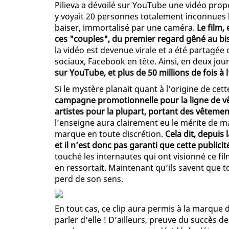
Pilieva a dévoilé sur YouTube une vidéo prop
y voyait 20 personnes totalement inconnues 
baiser, immortalisé par une caméra.
Le film,
ces "couples", du premier regard gêné au bi
la vidéo est devenue virale et a été partagée 
sociaux, Facebook en tête. Ainsi, en deux jou
sur YouTube, et plus de 50 millions de fois à 
Si le mystère planait quant à l’origine de cette 
campagne promotionnelle pour la ligne de vê
artistes pour la plupart, portant des vêteme
l’enseigne aura clairement eu le mérite de ma
marque en toute discrétion.
Cela dit, depuis 
et il n’est donc pas garanti que cette public
touché les internautes qui ont visionné ce film
en ressortait. Maintenant qu’ils savent que to
perd de son sens.
En tout cas, ce clip aura permis à la marque 
parler d’elle ! D’ailleurs, preuve du succès 