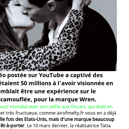
idéo postée sur YouTube a captivé des
 étaient 50 millions à l’avoir visionnée en
 semblait être une expérience sur le
é camouflée, pour la marque Wren.
uzz mondial avec son selfie aux Oscars, qui était en
et très fructueux, comme airofmelty.fr vous en a déjà
elle fois des Etats-Unis, mais d’une marque beaucoup
êt-à-porter
. Le 10 mars dernier, la réalisatrice Tatia