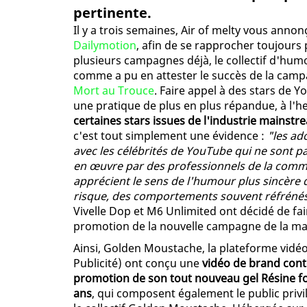
pertinente.
Il y a trois semaines, Air of melty vous anno
Dailymotion
, afin de se rapprocher toujours 
plusieurs campagnes déjà, le collectif d'hu
comme a pu en attester le succès de la cam
Mort au Trouce
. Faire appel à des stars d
une pratique de plus en plus répandue, à l'
certaines stars issues de l'industrie mainstr
c'est tout simplement une évidence :
"les ad
avec les célébrités de YouTube qui ne sont 
en œuvre par des professionnels de la commun
apprécient le sens de l'humour plus sincère d
risque, des comportements souvent réfrénés
Vivelle Dop et M6 Unlimited ont décidé de fa
promotion de la nouvelle campagne de la m
Ainsi, Golden Moustache, la plateforme vid
Publicité) ont conçu une
vidéo de brand conte
promotion de son tout nouveau gel Résine for
ans
, qui composent également le public priv