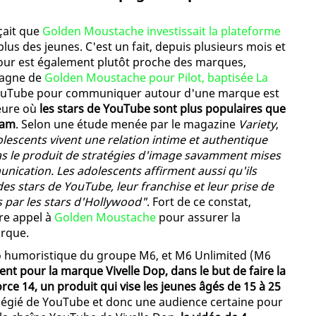
nçait que
Golden Moustache investissait la plateforme
plus des jeunes. C'est un fait, depuis plusieurs mois et
mour est également plutôt proche des marques,
pagne de
Golden Moustache pour Pilot, baptisée La
e YouTube pour communiquer autour d'une marque est
heure où
les stars de YouTube sont plus populaires que
eam
. Selon une étude menée par le magazine
Variety
,
olescents vivent une relation intime et authentique
pas le produit de stratégies d'image savamment mises
ication. Les adolescents affirment aussi qu'ils
es stars de YouTube, leur franchise et leur prise de
 par les stars d'Hollywood"
. Fort de ce constat,
ire appel à
Golden Moustache
pour assurer la
arque.
éo humoristique du groupe M6, et M6 Unlimited (M6
nt pour la marque Vivelle Dop, dans le but de faire la
ce 14, un produit qui vise les jeunes âgés de 15 à 25
ilégié de YouTube et donc une audience certaine pour