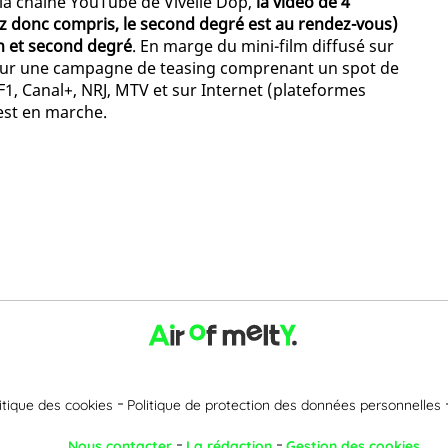
 la chaîne YouTube de Vivelle Dop,
la vidéo de 4
ez donc compris, le second degré est au rendez-vous)
on et second degré
. En marge du mini-film diffusé sur
i, pour une campagne de teasing comprenant un spot de
1, Canal+, NRJ, MTV et sur Internet (plateformes
 est en marche.
itique des cookies
Politique de protection des données personnelles
Nous contacter
La rédaction
Gestion des cookies