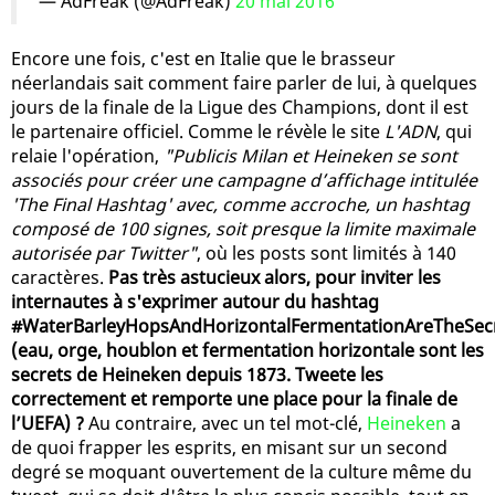
— AdFreak (@AdFreak)
20 mai 2016
Encore une fois, c'est en Italie que le brasseur
néerlandais sait comment faire parler de lui, à quelques
jours de la finale de la Ligue des Champions, dont il est
le partenaire officiel. Comme le révèle le site
L'ADN
, qui
relaie l'opération,
"Publicis Milan et Heineken se sont
associés pour créer une campagne d’affichage intitulée
'The Final Hashtag' avec, comme accroche, un hashtag
composé de 100 signes, soit presque la limite maximale
autorisée par Twitter"
, où les posts sont limités à 140
caractères.
Pas très astucieux alors, pour inviter les
internautes à s'exprimer autour du hashtag
#WaterBarleyHopsAndHorizontalFermentationAreTheSec
(eau, orge, houblon et fermentation horizontale sont les
secrets de Heineken depuis 1873. Tweete les
correctement et remporte une place pour la finale de
l’UEFA) ?
Au contraire, avec un tel mot-clé,
Heineken
a
de quoi frapper les esprits, en misant sur un second
degré se moquant ouvertement de la culture même du