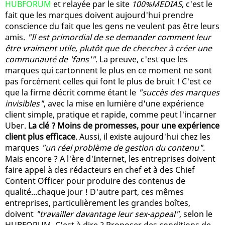
HUBFORUM
et relayée par le site
100%MEDIAS
, c'est le
fait que les marques doivent aujourd'hui prendre
conscience du fait que les gens ne veulent pas être leurs
amis.
"Il est primordial de se demander comment leur
être vraiment utile, plutôt que de chercher à créer une
communauté de 'fans'"
. La preuve, c'est que les
marques qui cartonnent le plus en ce moment ne sont
pas forcément celles qui font le plus de bruit ! C'est ce
que la firme décrit comme étant le
"succès des marques
invisibles"
, avec la mise en lumière d'une expérience
client simple, pratique et rapide, comme peut l'incarner
Uber.
La clé ? Moins de promesses, pour une expérience
client plus efficace
. Aussi, il existe aujourd'hui chez les
marques
"un réel problème de gestion du contenu"
.
Mais encore ? A l'ère d'Internet, les entreprises doivent
faire appel à des rédacteurs en chef et à des Chief
Content Officer pour produire des contenus de
qualité...chaque jour ! D'autre part, ces mêmes
entreprises, particulièrement les grandes boîtes,
doivent
"travailler davantage leur sex-appeal"
, selon le
HUBFORUM. C'est à dire ? Proposer des conditions de