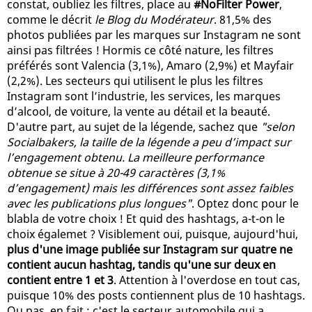
constat, oubliez les filtres, place au
#NoFilter Power
,
comme le décrit
le Blog du Modérateur
. 81,5% des
photos publiées par les marques sur Instagram ne sont
ainsi pas filtrées ! Hormis ce côté nature, les filtres
préférés sont Valencia (3,1%), Amaro (2,9%) et Mayfair
(2,2%). Les secteurs qui utilisent le plus les filtres
Instagram sont l’industrie, les services, les marques
d’alcool, de voiture, la vente au détail et la beauté.
D'autre part, au sujet de la légende, sachez que
"selon
Socialbakers, la taille de la légende a peu d’impact sur
l’engagement obtenu. La meilleure performance
obtenue se situe à 20-49 caractères (3,1%
d’engagement) mais les différences sont assez faibles
avec les publications plus longues"
. Optez donc pour le
blabla de votre choix ! Et quid des hashtags, a-t-on le
choix égalemet ? Visiblement oui, puisque, aujourd'hui,
plus d'une image publiée sur Instagram sur quatre ne
contient aucun hashtag, tandis qu'une sur deux en
contient entre 1 et 3
. Attention à l'overdose en tout cas,
puisque 10% des posts contiennent plus de 10 hashtags.
Ou pas, en fait : c'est le secteur automobile qui a