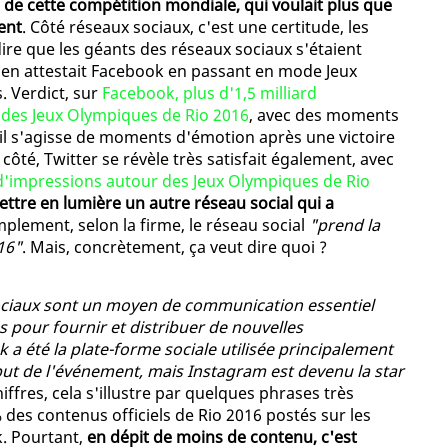
 de cette compétition mondiale, qui voulait plus que
ent
. Côté réseaux sociaux, c'est une certitude, les
 dire que les géants des réseaux sociaux s'étaient
en attestait Facebook en passant en mode Jeux
. Verdict, sur
Facebook, plus d'1,5 milliard
r des Jeux Olympiques de Rio 2016
, avec des moments
u'il s'agisse de moments d'émotion après une victoire
côté, Twitter se révèle très satisfait également, avec
s d'impressions autour des Jeux Olympiques de Rio
tre en lumière un autre réseau social qui a
implement, selon la firme, le réseau social
"prend la
16"
. Mais, concrètement, ça veut dire quoi ?
ociaux sont un moyen de communication essentiel
s pour fournir et distribuer de nouvelles
 a été la plate-forme sociale utilisée principalement
ébut de l'événement, mais Instagram est devenu la star
hiffres, cela s'illustre par quelques phrases très
63% des contenus officiels de Rio 2016 postés sur les
k. Pourtant,
en dépit de moins de contenu, c'est