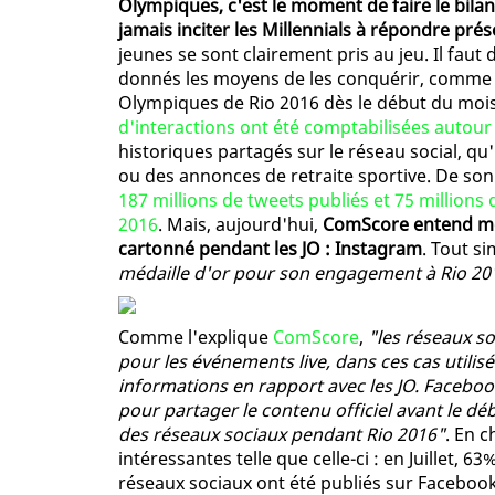
Olympiques, c'est le moment de faire le bilan
jamais inciter les Millennials à répondre prés
jeunes se sont clairement pris au jeu. Il faut
donnés les moyens de les conquérir, comme 
Olympiques de Rio 2016 dès le début du mois
d'interactions ont été comptabilisées autou
historiques partagés sur le réseau social, q
ou des annonces de retraite sportive. De son 
187 millions de tweets publiés et 75 million
2016
. Mais, aujourd'hui,
ComScore entend met
cartonné pendant les JO : Instagram
. Tout s
médaille d'or pour son engagement à Rio 20
Comme l'explique
ComScore
,
"les réseaux s
pour les événements live, dans ces cas utilisé
informations en rapport avec les JO. Facebook
pour partager le contenu officiel avant le d
des réseaux sociaux pendant Rio 2016"
. En c
intéressantes telle que celle-ci : en Juillet, 
réseaux sociaux ont été publiés sur Faceboo