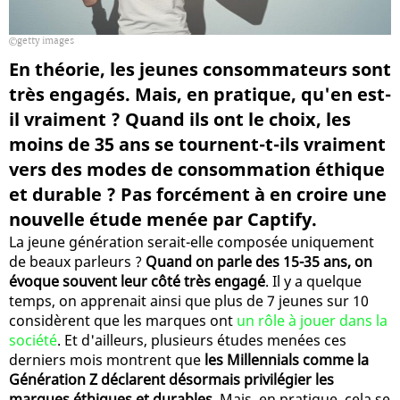
getty images
En théorie, les jeunes consommateurs sont
très engagés. Mais, en pratique, qu'en est-
il vraiment ? Quand ils ont le choix, les
moins de 35 ans se tournent-t-ils vraiment
vers des modes de consommation éthique
et durable ? Pas forcément à en croire une
nouvelle étude menée par Captify.
La jeune génération serait-elle composée uniquement
de beaux parleurs ?
Quand on parle des 15-35 ans, on
évoque souvent leur côté très engagé
. Il y a quelque
temps, on apprenait ainsi que plus de 7 jeunes sur 10
considèrent que les marques ont
un rôle à jouer dans la
société
. Et d'ailleurs, plusieurs études menées ces
derniers mois montrent que
les Millennials comme la
Génération Z déclarent désormais privilégier les
marques éthiques et durables
. Mais, en pratique, cela se