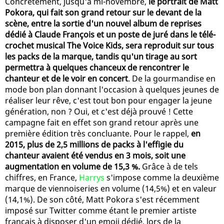
Concrètement, jusqu'à mi-novembre,
le portrait de Matt
Pokora, qui fait son grand retour sur le devant de la
scène, entre la sortie d'un nouvel album de reprises
dédié à Claude François et un poste de juré dans le télé-
crochet musical The Voice Kids, sera reproduit sur tous
les packs de la marque, tandis qu'un tirage au sort
permettra à quelques chanceux de rencontrer le
chanteur et de le voir en concert
. De la gourmandise en
mode bon plan donnant l'occasion à quelques jeunes de
réaliser leur rêve, c'est tout bon pour engager la jeune
génération, non ? Oui, et c'est déjà prouvé ! Cette
campagne fait en effet son grand retour après une
première édition très concluante. Pour le rappel,
en
2015, plus de 2,5 millions de packs à l'effigie du
chanteur avaient été vendus en 3 mois, soit une
augmentation en volume de 15,3 %.
Grâce à de tels
chiffres, en France,
Harrys
s'impose comme la deuxième
marque de viennoiseries en volume (14,5%) et en valeur
(14,1%). De son côté, Matt Pokora s'est récemment
imposé sur Twitter comme étant le premier artiste
français à disposer d'un emoji dédié, lors de la