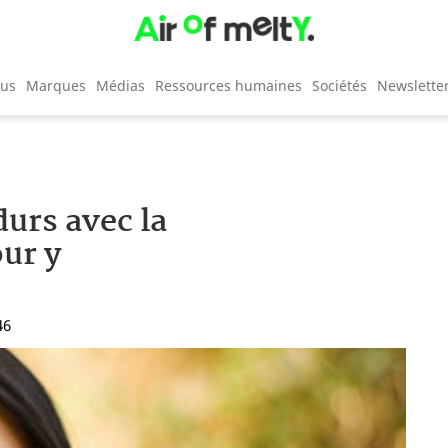
cus
Marques
Médias
Ressources humaines
Sociétés
Newslette
urs avec la
our y
46