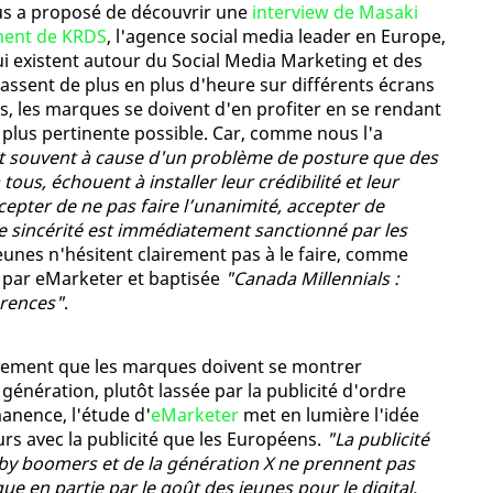
ous a proposé de découvrir une
interview de Masaki
pment de KRDS
, l'agence social media leader en Europe,
i existent autour du Social Media Marketing et des
 passent de plus en plus d'heure sur différents écrans
s, les marques se doivent d'en profiter en se rendant
 plus pertinente possible. Car, comme nous l'a
t souvent à cause d'un problème de posture que des
ous, échouent à installer leur crédibilité et leur
accepter de ne pas faire l’unanimité, accepter de
e sincérité est immédiatement sanctionné par les
jeunes n'hésitent clairement pas à le faire, comme
e par eMarketer et baptisée
"Canada Millennials :
erences"
.
èrement que les marques doivent se montrer
 génération, plutôt lassée par la publicité d'ordre
anence, l'étude d'
eMarketer
met en lumière l'idée
rs avec la publicité que les Européens.
"La publicité
aby boomers et de la génération X ne prennent pas
que en partie par le goût des jeunes pour le digital,