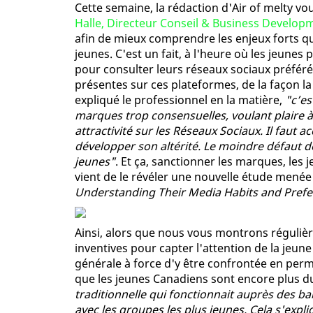
Cette semaine, la rédaction d'Air of melty v
Halle, Directeur Conseil & Business Develo
afin de mieux comprendre les enjeux forts qu
jeunes. C'est un fait, à l'heure où les jeunes
pour consulter leurs réseaux sociaux préféré
présentes sur ces plateformes, de la façon la
expliqué le professionnel en la matière,
"c’es
marques trop consensuelles, voulant plaire à t
attractivité sur les Réseaux Sociaux. Il faut 
développer son altérité. Le moindre défaut d
jeunes"
. Et ça, sanctionner les marques, les 
vient de le révéler une nouvelle étude mené
Understanding Their Media Habits and Pref
Ainsi, alors que nous vous montrons réguli
inventives pour capter l'attention de la jeune
générale à force d'y être confrontée en perm
que les jeunes Canadiens sont encore plus du
traditionnelle qui fonctionnait auprès des b
avec les groupes les plus jeunes. Cela s'expli