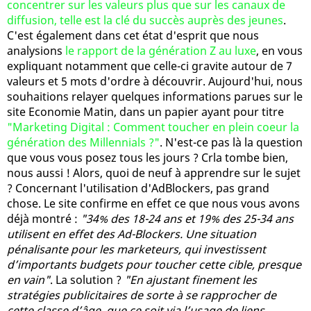
concentrer sur les valeurs plus que sur les canaux de
diffusion, telle est la clé du succès auprès des jeunes
.
C'est également dans cet état d'esprit que nous
analysions
le rapport de la génération Z au luxe
, en vous
expliquant notamment que celle-ci gravite autour de 7
valeurs et 5 mots d'ordre à découvrir. Aujourd'hui, nous
souhaitions relayer quelques informations parues sur le
site Economie Matin, dans un papier ayant pour titre
"Marketing Digital : Comment toucher en plein coeur la
génération des Millennials ?"
. N'est-ce pas là la question
que vous vous posez tous les jours ? Crla tombe bien,
nous aussi ! Alors, quoi de neuf à apprendre sur le sujet
? Concernant l'utilisation d'AdBlockers, pas grand
chose. Le site confirme en effet ce que nous vous avons
déjà montré :
"34% des 18-24 ans et 19% des 25-34 ans
utilisent en effet des Ad-Blockers. Une situation
pénalisante pour les marketeurs, qui investissent
d’importants budgets pour toucher cette cible, presque
en vain"
. La solution ?
"En ajustant finement les
stratégies publicitaires de sorte à se rapprocher de
cette classe d’âge, que ce soit via l’usage de liens