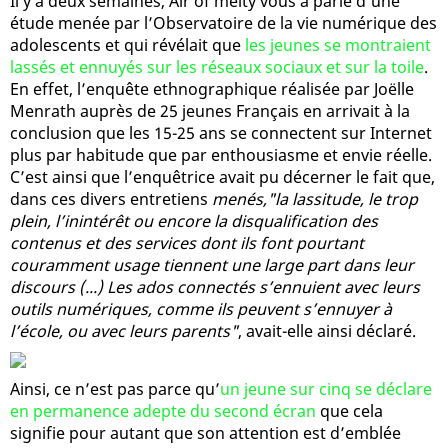
Il y a deux semaines, Air of melty vous a parlé d’une
étude menée par l’Observatoire de la vie numérique des
adolescents et qui révélait que
les jeunes se montraient
lassés et ennuyés sur les réseaux sociaux et sur la toile
.
En effet, l’enquête ethnographique réalisée par Joëlle
Menrath auprès de 25 jeunes Français en arrivait à la
conclusion que les 15-25 ans se connectent sur Internet
plus par habitude que par enthousiasme et envie réelle.
C’est ainsi que l’enquêtrice avait pu décerner le fait que,
dans ces divers entretiens
menés,"la lassitude, le trop
plein, l’inintérêt ou encore la disqualification des
contenus et des services dont ils font pourtant
couramment usage tiennent une large part dans leur
discours (...) Les ados connectés s’ennuient avec leurs
outils numériques, comme ils peuvent s’ennuyer à
l’école, ou avec leurs parents"
, avait-elle ainsi déclaré.
Ainsi, ce n’est pas parce qu’
un jeune sur cinq se déclare
en permanence adepte du second écran
que cela
signifie pour autant que son attention est d’emblée