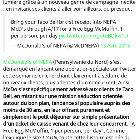
lumière grâce à un nouveau genre de campagne inédite
: en invitant ses clients à aller voir ailleurs, ou presque.
Bring your Taco Bell brkfst receipt into NEPA
McD's through 4/17 for a Free Egg McMuffin. 1
per person, per day
pic.twitter.com/gotuBDkw1D
— McDonald's of NEPA (@McDNEPA)
13 Avril 2015
McDonald's of NEPA
(Pennsylvanie du Nord) s'est
démarqué en lançant une opération spéciale sur Twitter
cette semaine, en cherchant clairement à séduire de
nouveaux clients, plus adeptes d'un concurrent. Ainsi,
McDo s'est spécifiquement adressé aux clients de Taco
Bell, en misant sur une mission séduction orientée
autour du bon plan, tendance si populaire auprès des
moins de 30 ans, en leur offrant purement et
simplement le petit déjeuner sur simple présentation
d'un ticket de caisse venant de chez leur concurrent
. "A
Free Egg McMuffin, 1 per person, per day". Comme
l'explique le site
L'ADN
, toute cette histoire est née du