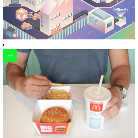
0-
2
/2