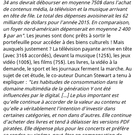
34 ans devrait débourser en moyenne 750$ dans l’achat
de contenus média, la télévision et la musique arrivant
en tête de file. Le total des dépenses avoisinerait les 62
milliards de dollars pour l’année 2015. En comparaison,
un foyer nord-américain dépenserait en moyenne 2 400
$ par an"
. Les jeunes sont donc prêts à sortir le
portefeuille pour accéder à des biens culturels ! Mais
auxquels justement ? La télévision payante arrive en tête
(avec 316$ accordés), devant la musique (125$), les jeux
vidéo (100$), les films (75$). Les livres, la vidéo à la
demande, le sport et les journaux ferment la marche. Au
sujet de cet étude, le co-auteur Duncan Stewart a tenu à
expliquer :
"Les habitudes de consommation dans le
domaine multimédia de la génération Y ont été
influencées par le digital. […] Le plus important est
qu’elle continue à accorder de la valeur au contenu et
qu’elle a véritablement l’intention d’investir dans
certaines catégories, et non dans d’autres. Elle continue
d’acheter des livres et tend à délaisser les versions PDF
piratées. Elle dépense plus pour les concerts et préfère
se rendre au cinéma, peut-être en compensation de