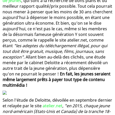
de jeunes
, qui sont à la recherche de bons plans et du
meilleur rapport qualité/prix possible. Tout cela pourrait
nous mener à penser que les moins de 30 ans cherchent
aujourd'hui à dépenser le moins possible, en étant une
génération ultra économe. Et bien, qu'on se le dise
aujourd'hui, ce n'est pas le cas, même si les membres
de la désormais fameuse génération Y sont souvent
perçus, comme le rappelle le site atelier.net, comme
étant
"les adeptes du téléchargement illégal, pour qui
tout doit être gratuit, musique, films, journaux, sans
exception"
. Allant bien au-delà des clichés, une étude
menée par le cabinet Deloitte a récemment dévoilé un
autre trait de la jeune génération, plus dépensière
qu'on ne pourrait le penser !
En fait, les jeunes seraient
même largement prêts à payer tout type de contenu
multimédia !
Selon l'étude de Deloitte, dévoilée en septembre dernier
et relayée par le site
atelier.net
,
"en 2015, chaque jeune
nord-américain (Etats-Unis et Canada) de la tranche 18-