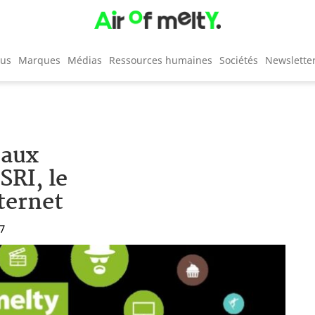
cus
Marques
Médias
Ressources humaines
Sociétés
Newslette
eaux
RI, le
ternet
27