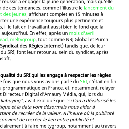
 réussir à engager la jeune génération, mais qu'elle
n de ces tendances, comme l'illustre le
lancement du
et des jeunes
, affichant complet en 15 minutes à
rter une expérience toujours plus pertinente et
il le fait en travaillant aussi bien le fond que la
aujourd'hui. En effet, après un
mois d'avril
Dead, meltygroup
, tout comme NRJ Global et Purch
(Syndicat des Régies Internet)
tandis que, de leur
u SRI, font leur retour au sein du syndicat, après
osoft.
ualité du SRI qui les engage à respecter les règles
ère fois que nous vous avions parlé du
SRI
, c'était en fin
du programmatique en France, et, notamment, relayer
et Directeur Digital d'Amaury Média, qui, lors du
diabuying"
, avait expliqué que
"si l'on a dévalorisé les
que et la data vont désormais nous aider à
tant de recréer de la valeur. A l'heure où la publicité
 convient de recréer le lien entre publicité et
e clairement à faire meltygroup, notamment au travers