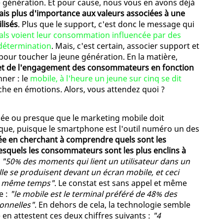
génération. Et pour cause, nous vous en avons déjà
is plus d'importance aux valeurs associées à une
lisés
. Plus que le support, c'est donc le message qui
ials voient leur consommation influencée par des
a détermination
. Mais, c'est certain, associer support et
 pour toucher la jeune génération. En la matière,
ujet de l'engagement des consommateurs en fonction
nner : le
mobile, à l'heure un jeune sur cinq se dit
riche en émotions. Alors, vous attendez quoi ?
ée ou presque que le marketing mobile doit
rque, puisque le smartphone est l'outil numéro un des
ée en cherchant à comprendre quels sont les
esquels les consommateurs sont les plus enclins à
,
"50% des moments qui lient un utilisateur dans un
e se produisent devant un écran mobile, et ceci
en même temps"
. Le constat est sans appel et même
e :
"le mobile est le terminal préféré de 48% des
ionnelles"
. En dehors de cela, la technologie semble
en attestent ces deux chiffres suivants :
"4