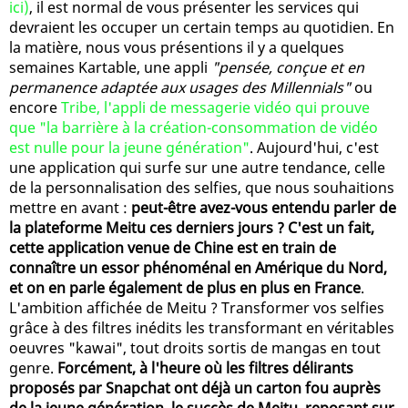
ici)
, il est normal de vous présenter les services qui
devraient les occuper un certain temps au quotidien. En
la matière, nous vous présentions il y a quelques
semaines Kartable, une appli
"pensée, conçue et en
permanence adaptée aux usages des Millennials"
ou
encore
Tribe, l'appli de messagerie vidéo qui prouve
que "la barrière à la création-consommation de vidéo
est nulle pour la jeune génération"
. Aujourd'hui, c'est
une application qui surfe sur une autre tendance, celle
de la personnalisation des selfies, que nous souhaitions
mettre en avant :
peut-être avez-vous entendu parler de
la plateforme Meitu ces derniers jours ? C'est un fait,
cette application venue de Chine est en train de
connaître un essor phénoménal en Amérique du Nord,
et on en parle également de plus en plus en France
.
L'ambition affichée de Meitu ? Transformer vos selfies
grâce à des filtres inédits les transformant en véritables
oeuvres "kawai", tout droits sortis de mangas en tout
genre.
Forcément, à l'heure où les filtres délirants
proposés par Snapchat ont déjà un carton fou auprès
de la jeune génération, le succès de Meitu, reposant sur