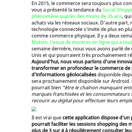
En 2015, le commerce sera toujours plus conn
vous a présenté la tendance du
Social Shoppi
phénomène auprès des moins de 35 ans
, qu
achats via les réseaux sociaux. D'autre part
technologie connectée s'invite de plus en p
comme commerce physique. Il y a deux semai
Motion, l'essai de montres en ligne qui a to
semaine dernière, nous vous avons parlé de mi
Unis et qui pourraient très prochainement r
Aujourd'hui, nous vous parlons d'une innovat
transformer en profondeur le commerce de p
d'informations géolocalisées
disponible depu
sera prochainement disponible sur Android. P
pourrait bien
"être le chaînon manquant entr
marques franchisées et les consommateurs 
recourir au digital pour effectuer leurs empl
Il est vrai que
cette application dispose d'un 
pourrait faciliter les sessions shopping des m
plus de 3 sur 4 à régulièrement consulter leu