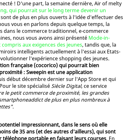
ecté ! D'une part, la semaine dernière, Air of melty
ng, qui pourrait sur le long terme devenir un
i sont de plus en plus ouverts à l'idée d'effectuer des
, nous vous en parlons depuis quelque temps, la
lus dans le commerce traditionnel, e-commerce
nes, nous vous avons ainsi présenté
Mode-in-
ut compris aux exigences des jeunes
, tandis que, la
roirs intelligents actuellement à l'essai aux Etats-
évolutionner l'expérience shopping des jeunes.
ion française (cocorico) qui pourrait bien
roximité : Sweepin est une application
is début décembre dernier sur l'App Store et qui
our le site spécialisé
Siècle Digital
, ce service
e le petit commerce de proximité, les grandes
smartphoneaddict de plus en plus nombreux à
ettes"
.
potentiel impressionnant, dans le sens où elle
oins de 35 ans (et des autres d'ailleurs), qui sont
r téléphone portable en faisant leurs courses
. En