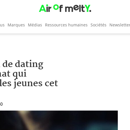
cus
Marques
Médias
Ressources humaines
Sociétés
Newslette
i de dating
at qui
 les jeunes cet
40