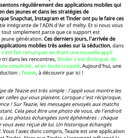
sentons régulièrement des applications mobiles qui
en des jeunes et dans les stratégies de
e Snapchat, Instagram et Tinder ont pu le faire ces
artie intégrante de l'ADN d'Air of melty. Et si nous vous
st tout simplement parce que ce support est
a jeune génération.
Ces derniers jours, l'arrivée de
applications mobiles très axées sur la séduction
, dans
s'est fait remarquer en étant une nouvelle appli
e tri dans les rencontres,
Binder s'est distingué, de
te simplicité...et en toute cruauté
. Aujourd'hui, une
éduction :
Teazie
, à découvrir par ici !
ipe de Teazie est très simple : l'appli vous montre les
 celles qui vous plaisent. Lorsque c'est réciproque,
nce ! Sur Teazie, les messages envoyés aux matchs
tant. Cela peut être une photo de vous, de l’endroit
tes. Les photos échangées sont éphémères : chaque
 vous avez reçue de lui. Un historique échangés
"
. Vous l'avez donc compris, Teazie est une application