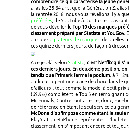
comprendre ce qui caractérise la jeune géné
alias les 25-34 ans, que la Génération Z, alias
la rentrée 2018, nous vous révélions il y a q
préférées
, de YouTube à Doritos, en passant 
de vous dévoiler
le Top 10 des marques préfé
classement préparé par Statista et YouGov
. 
ans, des
agitateurs de marques
, de quelles 
ces quinze derniers jours, de façon à dresser
À ce jeu-là, selon
Statista
,
c'est Netflix qui s'
ces derniers jours. En deuxième position, on
tandis que Primark ferme le podium
, à 71,2
audio occupent une place de choix dans le qu
d'ailleurs), tout comme la mode, à petit prix 
(69,9%) complètent le Top 5 en témoignant de
Millennials. Contre tout attente, donc, Face
de référence en étant le seul service du genre
McDonald's s'impose comme étant la seule 
PlayStation et iPhone représentent l'high-tec
classement, en s'imposant encore et toujou