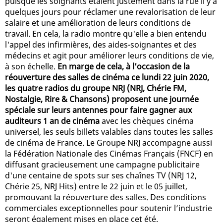
puisque les soignants étaient justement dans la rue il y a
quelques jours pour réclamer une revalorisation de leur
salaire et une amélioration de leurs conditions de
travail. En cela, la radio montre qu'elle a bien entendu
l'appel des infirmières, des aides-soignantes et des
médecins et agit pour améliorer leurs conditions de vie,
à son échelle.
En marge de cela, à l'occasion de la
réouverture des salles de cinéma ce lundi 22 juin 2020,
les quatre radios du groupe NRJ (NRJ, Chérie FM,
Nostalgie, Rire & Chansons) proposent une journée
spéciale sur leurs antennes pour faire gagner aux
auditeurs 1 an de cinéma
avec les chèques cinéma
universel, les seuls billets valables dans toutes les salles
de cinéma de France. Le Groupe NRJ accompagne aussi
la Fédération Nationale des Cinémas Français (FNCF) en
diffusant gracieusement une campagne publicitaire
d'une centaine de spots sur ses chaînes TV (NRJ 12,
Chérie 25, NRJ Hits) entre le 22 juin et le 05 juillet,
promouvant la réouverture des salles. Des conditions
commerciales exceptionnelles pour soutenir l’industrie
seront également mises en place cet été.